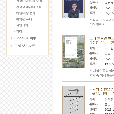
- 건강/취미/실용/여행
와선재
출판사
- 가정생활/자녀교육
2023.1
발행일
- 예술/대중문화
20,00
정가
- 어학/컴퓨터
소상공인·자영업자
미래 전략서
- 자연과학
- 기타
E-book & App
오래 흐르면 반
하루 한 문장, 마음
도서 보도자료
박수밀
저자
토트
출판사
2023.
발행일
16,80
정가
옛 지식인들의 삶에
역사 속 지식인들이
글자의 삼번요추
저온숙성 타이포그
심우진
저자
물고기
출판사
2023.
발행일