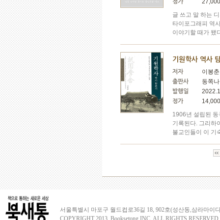
27,00
정가
글 쓰고 말 하는 
타이포그래피 역사
이야기할 때가 됐다
기원학사 역사 
이봉춘
저자
동쪽나
출판사
2022.
발행일
14,00
정가
1906년 설립된
기록된다. 그리하
불교인들이 이 기숙
서울특별시 마포구 월드컵로36길 18, 902호(성산동,삼라마이다
COPYRIGHT 2013. Booksetong,INC. ALL RIGHTS RESERVED.