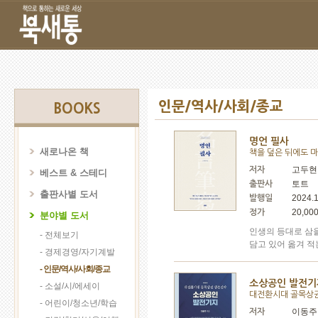
인문/역사/사회/종교
BOOKS
명언 필사
새로나온 책
책을 덮은 뒤에도 
고두현
저자
베스트 & 스테디
토트
출판사
출판사별 도서
2024.
발행일
20,00
정가
분야별 도서
인생의 등대로 삼
- 전체보기
담고 있어 옮겨 적
- 경제경영/자기계발
- 인문/역사/사회/종교
소상공인 발전기
- 소설/시/에세이
대전환시대 골목상
- 어린이/청소년/학습
이동주
저자