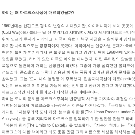
하비는 왜 마르크스사상에 매료되었을까?
1960년대는 한편으로 평화와 번영의 시대였지만, 아이러니하게 세계 곳곳에
(Cold War)이라 불리는 날 선 분위기의 시대였다. 제2차 세계대전으로 무
위해 인프라 투자가 시작되고, 미국이 유럽에 복구 자금을 지원해주며 경제는
하지만 사회적으로는 긍정적이지 못했다. 미국에서는 인종차별 문제가 극에
혁명의 불씨가 여기저기서 큰 불꽃을 퍼트리고 있었다. 특히 1968년에 일어
영향을 주었고, 하비가 있던 미국도 예외는 아니었다. 마틴 루터킹의 암살로
폭동으로 돌변하며 거리는 난장판이 되었다. 그중에 가장 심각했던 볼티모어
정도였다. 존스홉킨스 대학에 임용된 하비는 폭동이 일어난 원인과 문제를 
참여했고, 그는 ‘도시 내의 불평등’에 주목했다. 입찰지대곡선이 게토(ghetto
있는지 해석하고 이 이론을 가능케 하는 전제를 비판해야 한다고 마무리한다
마르크스적인 사상이 들어오기 시작한 것은 이때부터다.
하비는 도시의 문제를 마르크스주의와 변증법적 사고를 가져와야 해결할 수 
대학원생들에게 마르크스를 강독하면서 이론을 다져나갔다. 『국제도시 및 
게재된 「자본주의적 도시 과정: 분석을 위한 틀(The Urban Process under Capital
Analysis)」을 통해 지리학에 마르크스를 접목하기 위한 발판을 만들고 하비
『자본의 한계(The Limits to Capital)』를 발표했다. 『자본의 한계』는
마르크스에 대한 책이라고 봐도 좋을 만큼 그의 이론으로 세상을 해석하는 내