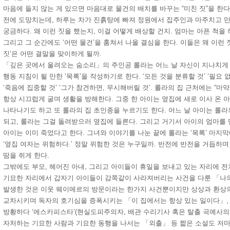
마음에 들지 않는 게 있으면 마음대로 물건의 배치를 바꾸는 “미친 짓”을 한
전에 도망치는데, 하루는 차가 진흙탕에 빠져 정원에서 집주인과 마주치고 만
궁금하다. 왜 이런 짓을 했는지, 이걸 어떻게 배상할 건지. 엄마는 아픈 척을
그리고 그 순간에도 ‘어떤 물건’을 훔쳐서 나올 결심을 한다. 이들은 왜 이런 짓
짓’은 어떤 결말을 맞이하게 될까.
「깊은 곳에서 울려오는 숨소리」의 주인공 롤라는 어느 날 자신이 지나치게
행동 지침이 될 만한 ‘목록’을 작성하기로 한다. ‘모든 것을 분류할 것’ ‘필요 
‘죽음에 집중할 것’ ‘그가 참견하면, 무시해버릴 것’. 롤라의 집 근처에는 “
항상 시끄럽게 굴며 생활을 방해한다. 그중 한 아이는 옆집에 새로 이사 온 
나타나기도 하고 또 롤라의 집 초인종을 누르기도 한다. 어느 날 아이는 롤
되고, 롤라는 그걸 돌려받으러 옆집에 들른다. 그리고 거기서 아이의 엄마
아이는 이미 죽었다고 한다. 그녀와 이야기를 나눈 끝에 롤라는 ‘목록’ 마지
‘옆집 여자는 위험하다.’ 정말 위험한 것은 누구일까. 반전에 반전을 거듭하
땀을 쥐게 한다.
그밖에도 부모, 헤어진 아내, 그리고 아이들이 휴일을 보내고 있는 자리에 
기묘한 자리에서 갑자기 아이들이 감쪽같이 사라져버리는 사건을 다룬 「나의
발생한 것은 이웃 웨이메르의 방문이라는 한가지 사건뿐이지만 상상과 환상
교차시키며 독자의 호기심을 증폭시키는 「이 집에서는 항상 있는 일이다」,
방황하다 ‘에스카피스타’(현실도피주의자, 배관 수리기사 혹은 탈출 곡예사의
자처하는 기묘한 사람과 기묘한 동행을 나서는 「외출」 등 짧은 소설도 저마