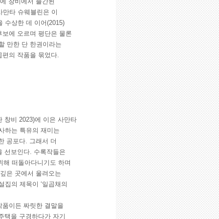
번에 창비에서 출간된
사만타 슈웨블린은 이
상한 데 이어(2015)
 후보에 오르며 평단은 물론
할 만한 단 한권이라는
곱편의 작품을 묶었다.
 창비 2023)에 이은 사만타
선사하는 특유의 재미는
한 공포다. 그래서 더
을 선보인다. 수록작들은
 위해 떠돌아다니기도 하며
「깊은 곳에서 울려오는
소설집의 제목이 ‘일곱채의
 작품이든 짜릿한 결말을
 주택을 구경하다가 자기