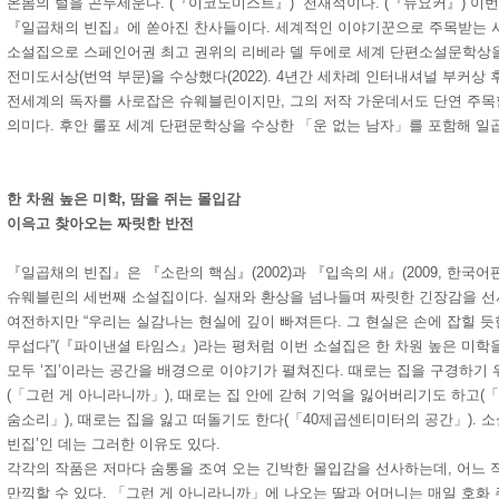
온몸의 털을 곤두세운다.”(『이코노미스트』) “천재적이다.”(『뉴요커』) 이
『일곱채의 빈집』에 쏟아진 찬사들이다. 세계적인 이야기꾼으로 주목받는 
소설집으로 스페인어권 최고 권위의 리베라 델 두에로 세계 단편소설문학상을 수
전미도서상(번역 부문)을 수상했다(2022). 4년간 세차례 인터내셔널 부커상
전세계의 독자를 사로잡은 슈웨블린이지만, 그의 저작 가운데서도 단연 주목
의미다. 후안 룰포 세계 단편문학상을 수상한 「운 없는 남자」를 포함해 일
한 차원 높은 미학, 땀을 쥐는 몰입감
이윽고 찾아오는 짜릿한 반전
『일곱채의 빈집』은 『소란의 핵심』(2002)과 『입속의 새』(2009, 한국어판
슈웨블린의 세번째 소설집이다. 실재와 환상을 넘나들며 짜릿한 긴장감을 
여전하지만 “우리는 실감나는 현실에 깊이 빠져든다. 그 현실은 손에 잡힐 듯
무섭다”(『파이낸셜 타임스』)라는 평처럼 이번 소설집은 한 차원 높은 미학
모두 ‘집’이라는 공간을 배경으로 이야기가 펼쳐진다. 때로는 집을 구경하기
(「그런 게 아니라니까」), 때로는 집 안에 갇혀 기억을 잃어버리기도 하고(
숨소리」), 때로는 집을 잃고 떠돌기도 한다(「40제곱센티미터의 공간」). 
빈집’인 데는 그러한 이유도 있다.
각각의 작품은 저마다 숨통을 조여 오는 긴박한 몰입감을 선사하는데, 어느
만끽할 수 있다. 「그런 게 아니라니까」에 나오는 딸과 어머니는 매일 호화