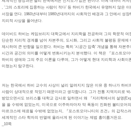
세계적인 명성과는 달리 한국에서는 인지도가 없는 편이다. 이에 대하여 저자는
, ‘그의 스토리에 집중하는 사람이 적다’ 등 하비가 한국에서 유명하지 않은 
서장을 연다. 1960년대부터 1980년대까지의 사회적인 배경과 그 안에서 성
지리적 사상을 풀어낸다.
데이비드 하비는 케임브리지 대학교에서 지리학을 전공하며 그의 학문적 여정
단순한 지리적 경계를 넘어 자본주의, 도시화, 그리고 사회적 불평등 문제에
제시하며 큰 반향을 일으켰다. 하비는 특히 '시공간 압축' 개념을 통해 자본
시간과 공간의 의미를 어떻게 변화시키는지 분석했다. 이 책은 『포스트모
하비의 생애와 그의 주요 이론을 다루며, 그가 어떻게 현대 지리학과 사회이
미쳤는지 탐구한다.
저는 한국에서 하비 교수의 사상이 널리 알려지지 않은 이유 중 하나가 하비의
사람이 상대적으로 적었기 때문이라고 생각합니다. 그가 전통 지역지리로 
받았으면서도 브리스틀 대학교 강사로 일하면서 왜 『지리학에서의 설명(Explanatio
을 쓸 수밖에 없었는지, 미국으로 이주하자마자 막 폭동이 진화된 볼티모어의
마르크스에 매료될 수밖에 없었는지, 『포스트모더니티의 조건』의 갑작스러
세계적인 스타 학자의 반열에 올라서게 된 이야기는 제법 흥미롭거든요.
_10쪽