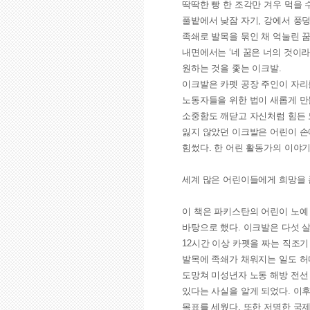
딱딱한 빵 한 조각만 겨우 먹을 
풀밭에서 낮잠 자기, 강에서 풍
족쇄로 발목을 묶인 채 억눌린 꿈
내면에서는 ‘네 꿈은 너의 것이라
원하는 것을 좇는 이크발.
이크발은 카펫 공장 주인이 자리
노동자들을 위한 법이 새롭게 만
소중함도 깨닫고 자신처럼 힘든 
잃지 않았던 이크발은 어린이 손
힘썼다. 한 어린 활동가의 이야기
세계 많은 어린이들에게 희망을 
이 책은 파키스탄의 어린이 노예
바탕으로 했다. 이크발은 다섯 
12시간 이상 카펫을 짜는 직조
발목에 족쇄가 채워지는 일도 허
도망쳐 미성년자 노동 해방 전선
있다는 사실을 알게 되었다. 이
목표를 세웠다. 또한 저명한 국