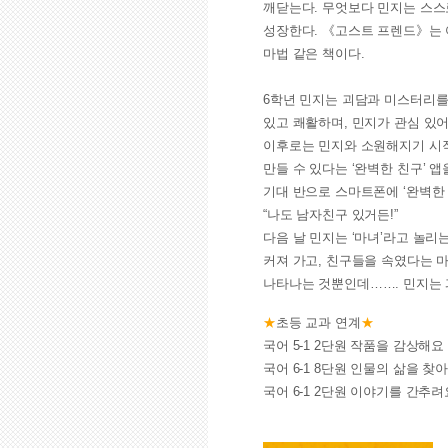
깨닫는다. 무엇보다 민지는 스스
성장한다. 《고스트 프렌드》는
마법 같은 책이다.
6학년 민지는 괴담과 미스터리를
있고 쾌활하며, 민지가 관심 있
이후로는 민지와 소원해지기 시작
만들 수 있다는 ‘완벽한 친구’ 
기대 반으로 스마트폰에 ‘완벽한 
“나도 남자친구 있거든!”
다음 날 민지는 ‘마녀’라고 놀
커져 가고, 친구들을 속였다는 마
나타나는 것뿐인데……. 민지는 과
★
초등 교과 연계
★
국어 5-1 2단원 작품을 감상해요
국어 6-1 8단원 인물의 삶을 찾
국어 6-1 2단원 이야기를 간추려