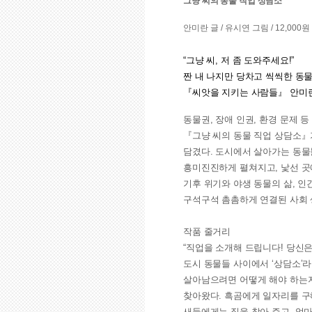
그냥 씨의 동물 직업 상담소
안미란 글 / 유시연 그림 / 12,000원
“그냥 씨, 저 좀 도와주세요!”
짠 내 나지만 당차고 씩씩한 동
『씨앗을 지키는 사람들』 안미
동물권, 장애 인권, 환경 문제 
『그냥 씨의 동물 직업 상담소』
담겼다. 도시에서 살아가는 동물
흥미진진하게 펼쳐지고, 낯선 곳
기후 위기와 야생 동물의 삶, 
구석구석 촘촘하게 연결된 사회 
작품 줄거리
“직업을 소개해 드립니다! 당신은
도시 동물들 사이에서 ‘상담소’라
살아남으려면 어떻게 해야 하는지
찾아왔다. 흑곰에게 일자리를 구해
새들에게는 집을 찾아 주고, 엄