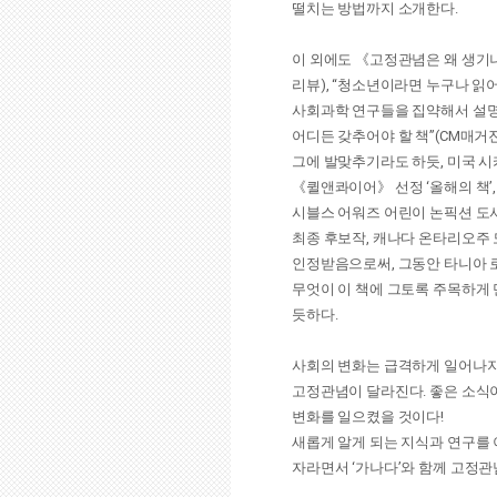
떨치는 방법까지 소개한다.
이 외에도 《고정관념은 왜 생기나
리뷰), “청소년이라면 누구나 읽
사회과학 연구들을 집약해서 설명한
어디든 갖추어야 할 책”(CM매거진
그에 발맞추기라도 하듯, 미국 시
《퀼앤콰이어》 선정 ‘올해의 책’
시블스 어워즈 어린이 논픽션 도서 
최종 후보작, 캐나다 온타리오주 
인정받음으로써, 그동안 타니아 로
무엇이 이 책에 그토록 주목하게 
듯하다.
사회의 변화는 급격하게 일어나지
고정관념이 달라진다. 좋은 소식이
변화를 일으켰을 것이다!
새롭게 알게 되는 지식과 연구를
자라면서 ‘가나다’와 함께 고정관념