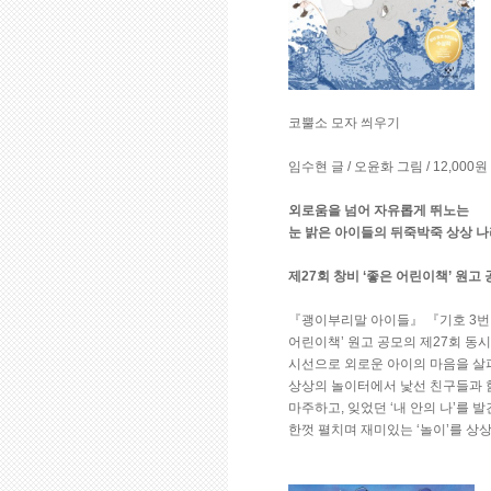
코뿔소 모자 씌우기
임수현 글 / 오윤화 그림 / 12,000원
외로움을 넘어 자유롭게 뛰노는
눈 밝은 아이들의 뒤죽박죽 상상 
제27회 창비 ‘좋은 어린이책’ 원고
『괭이부리말 아이들』 『기호 3번 
어린이책’ 원고 공모의 제27회 동
시선으로 외로운 아이의 마음을 살피
상상의 놀이터에서 낯선 친구들과 
마주하고, 잊었던 ‘내 안의 나’를
한껏 펼치며 재미있는 ‘놀이’를 상