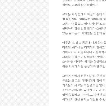
있을게』는 각자의 문제와 결핍을 
하마노 교코의 장편소설이다.
유토는 가족 안에서 자신의 존재 의
썩 좋진 않다. 아버지는 어머니와
모든 기대를 걸고 있다. 상대적으로
선택하지 않은 일로 관계가 소원해져
있는 유토는 그 헛헛함을 밤중의 달
어두운 밤, 홀로 공원에 나와 한숨
다르게, 아카네는 타지에서 일하고
케어러이다. 아동학대나 가정폭력과 
사회적 인식은 아직 미약한 편이다
소녀라면 더더욱. 하지만 현실적으
아픈 가족과 어린 동생에 대한 책임
그런 자신에게 선뜻 다가와 준 유토
유토는 또 그런 아카네에게 힘이 되
가족들의 새로운 모습을 조금 알게 
소년 소녀에게는 당연한 일이다. 하
살짝 엇갈리고 마는데…. 과연 유토
아카네의 현실 문제는 개선될 수 있