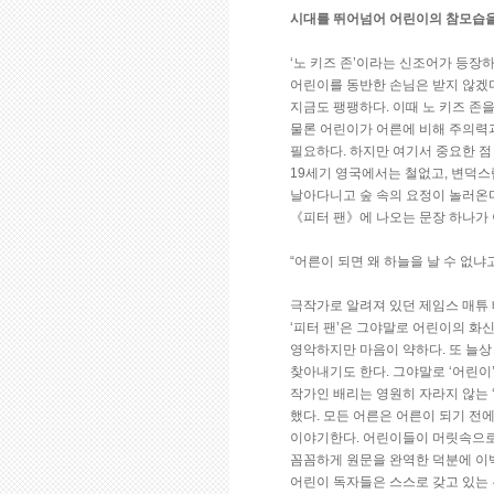
시대를 뛰어넘어 어린이의 참모습을
‘노 키즈 존’이라는 신조어가 등장
어린이를 동반한 손님은 받지 않겠
지금도 팽팽하다. 이때 노 키즈 존
물론 어린이가 어른에 비해 주의력
필요하다. 하지만 여기서 중요한 점
19세기 영국에서는 철없고, 변덕스
날아다니고 숲 속의 요정이 놀러온
《피터 팬》에 나오는 문장 하나가 
“어른이 되면 왜 하늘을 날 수 없냐
극작가로 알려져 있던 제임스 매튜 
‘피터 팬’은 그야말로 어린이의 화
영악하지만 마음이 약하다. 또 늘상
찾아내기도 한다. 그야말로 ‘어린이’
작가인 배리는 영원히 자라지 않는 
했다. 모든 어른은 어른이 되기 전
이야기한다. 어린이들이 머릿속으로
꼼꼼하게 원문을 완역한 덕분에 이백
어린이 독자들은 스스로 갖고 있는 