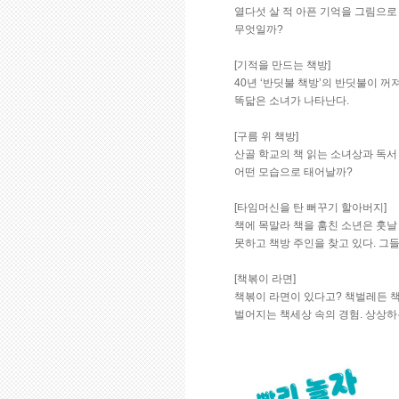
열다섯 살 적 아픈 기억을 그림으로
무엇일까?
[기적을 만드는 책방]
40년 ‘반딧불 책방’의 반딧불이 꺼
똑닯은 소녀가 나타난다.
[구름 위 책방]
산골 학교의 책 읽는 소녀상과 독서
어떤 모습으로 태어날까?
[타임머신을 탄 뻐꾸기 할아버지]
책에 목말라 책을 훔친 소년은 훗날
못하고 책방 주인을 찾고 있다. 그
[책볶이 라면]
책볶이 라면이 있다고? 책벌레든 책
벌어지는 책세상 속의 경험. 상상하